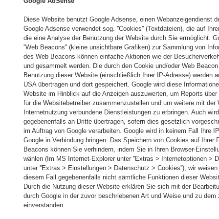
Google AdSense
Diese Website benutzt Google Adsense, einen Webanzeigendienst der 
Google Adsense verwendet sog. ''Cookies'' (Textdateien), die auf I
die eine Analyse der Benutzung der Website durch Sie ermöglicht. 
''Web Beacons'' (kleine unsichtbare Grafiken) zur Sammlung von Inf
des Web Beacons können einfache Aktionen wie der Besucherverkehr
und gesammelt werden. Die durch den Cookie und/oder Web Beacon e
Benutzung dieser Website (einschließlich Ihrer IP-Adresse) werden 
USA übertragen und dort gespeichert. Google wird diese Information
Website im Hinblick auf die Anzeigen auszuwerten, um Reports über 
für die Websitebetreiber zusammenzustellen und um weitere mit der
Internetnutzung verbundene Dienstleistungen zu erbringen. Auch wir
gegebenenfalls an Dritte übertragen, sofern dies gesetzlich vorgesch
im Auftrag von Google verarbeiten. Google wird in keinem Fall Ihre 
Google in Verbindung bringen. Das Speichern von Cookies auf Ihrer 
Beacons können Sie verhindern, indem Sie in Ihren Browser-Einstellu
wählen (Im MS Internet-Explorer unter ''Extras > Internetoptionen > D
unter ''Extras > Einstellungen > Datenschutz > Cookies''); wir weisen
diesem Fall gegebenenfalls nicht sämtliche Funktionen dieser Websi
Durch die Nutzung dieser Website erklären Sie sich mit der Bearbei
durch Google in der zuvor beschriebenen Art und Weise und zu dem
einverstanden.