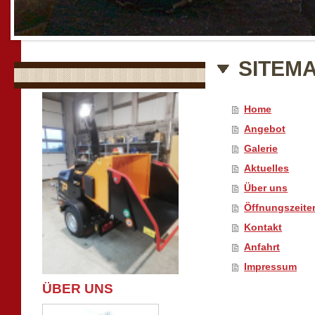
SITEM
Home
Angebot
Galerie
Aktuelles
Über uns
Öffnungszeite
Kontakt
Anfahrt
Impressum
ÜBER UNS